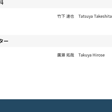
科
竹下 達也 Tatsuya Takeshita
ター
廣瀬 拓哉 Takuya Hirose