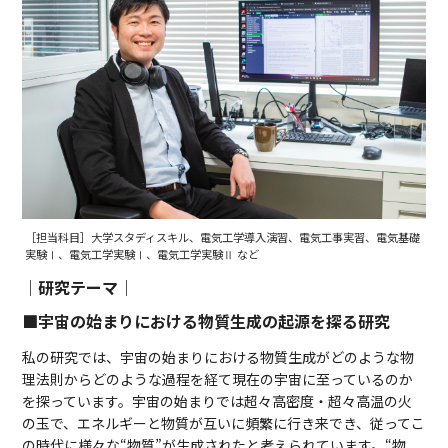
［担当科目］大学スタディスキル、電気工学導入演習、電気工事実習、電気基礎
実験Ⅰ、電気工学実験Ⅰ、電気工学実験Ⅱ など
｜研究テーマ｜
■宇宙の始まりにおける物質生成の起源を探る研究
私の研究では、宇宙の始まりにおける物質生成がどのような物
理法則からどのような過程を経て現在の宇宙に至っているのか
を探っています。宇宙の始まりでは超々高密度・超々高温の火
の玉で、エネルギーと物質が互いに頻繁に行き来でき、従ってこ
の時代に様々な“物質”が生成されたと考えられています。“物