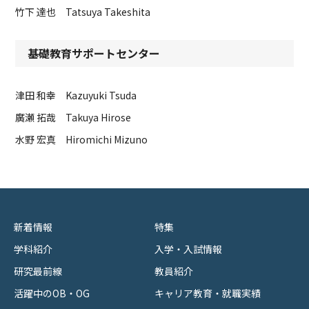
竹下 達也 Tatsuya Takeshita
基礎教育サポートセンター
津田 和幸 Kazuyuki Tsuda
廣瀬 拓哉 Takuya Hirose
水野 宏真 Hiromichi Mizuno
新着情報
特集
学科紹介
入学・入試情報
研究最前線
教員紹介
活躍中のOB・OG
キャリア教育・就職実績