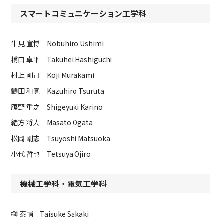
スマートコミュニケーション工学科
牛見 宣博 Nobuhiro Ushimi
橋口 卓平 Takuhei Hashiguchi
村上 剛司 Koji Murakami
鶴田 和寛 Kazuhiro Tsuruta
鴈野 重之 Shigeyuki Karino
緒方 将人 Masato Ogata
松岡 剛志 Tsuyoshi Matsuoka
小代 哲也 Tetsuya Ojiro
機械工学科・電気工学科
榊 泰輔 Taisuke Sakaki