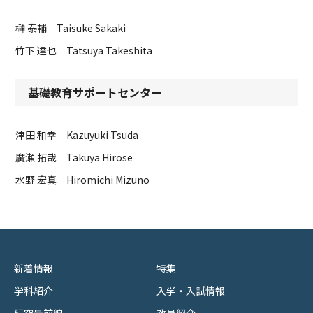
榊 泰輔 Taisuke Sakaki
竹下 達也 Tatsuya Takeshita
基礎教育サポートセンター
津田 和幸 Kazuyuki Tsuda
廣瀬 拓哉 Takuya Hirose
水野 宏真 Hiromichi Mizuno
新着情報
特集
学科紹介
入学・入試情報
研究最前線
教員紹介