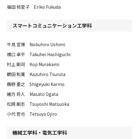
福田 枝里子 Eriko Fukuda
スマートコミュニケーション工学科
牛見 宣博 Nobuhiro Ushimi
橋口 卓平 Takuhei Hashiguchi
村上 剛司 Koji Murakami
鶴田 和寛 Kazuhiro Tsuruta
鴈野 重之 Shigeyuki Karino
緒方 将人 Masato Ogata
松岡 剛志 Tsuyoshi Matsuoka
小代 哲也 Tetsuya Ojiro
機械工学科・電気工学科