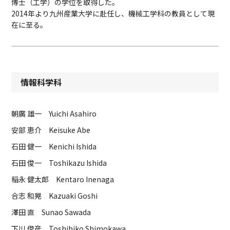
博士（工学）の学位を取得した。
2014年より九州産業大学に赴任し、機械工学科の教員として現
在に至る。
情報科学科
朝廣 雄一 Yuichi Asahiro
安部 恵介 Keisuke Abe
石田 健一 Kenichi Ishida
石田 俊一 Toshikazu Ishida
稲永 健太郎 Kentaro Inenaga
合志 和晃 Kazuaki Goshi
澤田 直 Sunao Sawada
下川 俊彦 Toshihiko Shimokawa