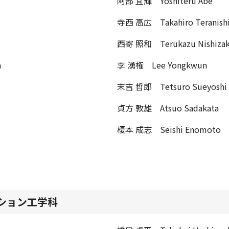
阿部 宜輝 Yoshiteru Abe
寺西 高広 Takahiro Teranish
西寄 照和 Terukazu Nishizak
a
李 湧権 Lee Yongkwun
末吉 哲郎 Tetsuro Sueyoshi
貞方 敦雄 Atsuo Sadakata
榎本 成志 Seishi Enomoto
ション工学科