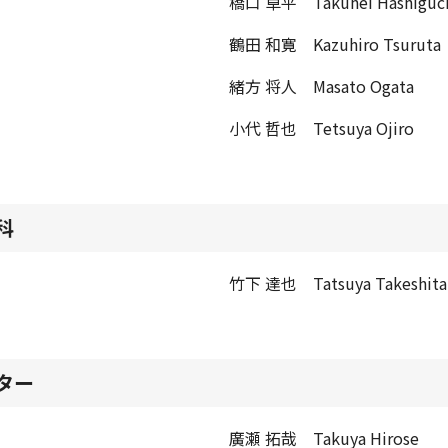
橋口 卓平 Takuhei Hashiguc
鶴田 和寛 Kazuhiro Tsuruta
緒方 将人 Masato Ogata
小代 哲也 Tetsuya Ojiro
科
竹下 達也 Tatsuya Takeshita
ター
廣瀬 拓哉 Takuya Hirose