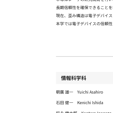
長期信頼性を確保できることを
現在、歪み構造は電子デバイス
本学では電子デバイスの信頼性
情報科学科
朝廣 雄一 Yuichi Asahiro
石田 健一 Kenichi Ishida
稲永 健太郎 Kentaro Inenaga