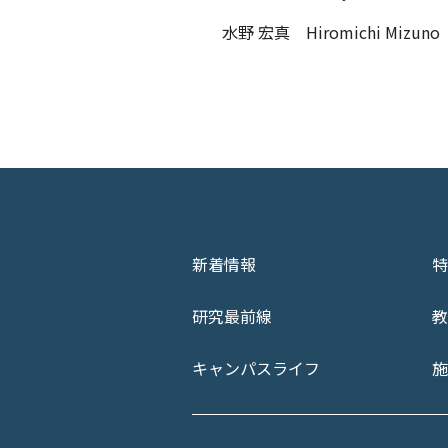
水野 宏真 Hiromichi Mizuno
新着情報
特
研究最前線
教
キャンパスライフ
施