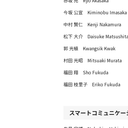
赤坂 亮 Ryo Akasaka
今坂 公宣 Kiminobu Imasaka
中村 賢仁 Kenji Nakamura
松下 大介 Daisuke Matsushit
郭 光植 Kwangsik Kwak
村田 光昭 Mitsuaki Murata
福田 翔 Sho Fukuda
福田 枝里子 Eriko Fukuda
スマートコミュニケー