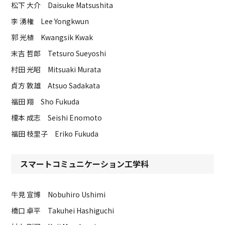
松下 大介 Daisuke Matsushita
李 湧権 Lee Yongkwun
郭 光植 Kwangsik Kwak
末吉 哲郎 Tetsuro Sueyoshi
村田 光昭 Mitsuaki Murata
貞方 敦雄 Atsuo Sadakata
福田 翔 Sho Fukuda
榎本 成志 Seishi Enomoto
福田 枝里子 Eriko Fukuda
スマートコミュニケーション工学科
牛見 宣博 Nobuhiro Ushimi
橋口 卓平 Takuhei Hashiguchi