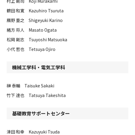
村上 剛司 Koji Murakami
鶴田 和寛 Kazuhiro Tsuruta
鴈野 重之 Shigeyuki Karino
緒方 将人 Masato Ogata
松岡 剛志 Tsuyoshi Matsuoka
小代 哲也 Tetsuya Ojiro
機械工学科・電気工学科
榊 泰輔 Taisuke Sakaki
竹下 達也 Tatsuya Takeshita
基礎教育サポートセンター
津田 和幸 Kazuyuki Tsuda